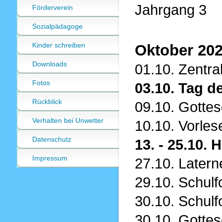
Jahrgang 3
Förderverein
Sozialpädagoge
Kinder schreiben
Oktober 20
Downloads
01.10. Zentra
Fotos
03.10. Tag d
Rückblick
09.10. Gottes
Verhalten bei Unwetter
10.10. Vorles
Datenschutz
13. - 25.10. 
Impressum
27.10. Latern
29.10. Schulf
30.10. Schulf
30.10. Gottes