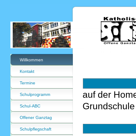
Willkommen
Kontakt
Termine
auf der Ho
Schulprogramm
Grundschule
Schul-ABC
Offener Ganztag
Schulpflegschaft