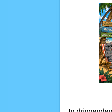
Bi
In dringenden