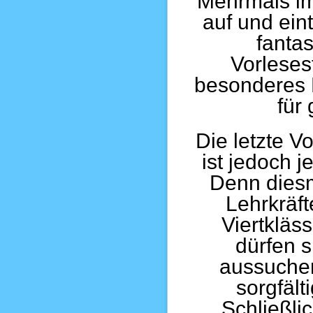
Mehrmals im
auf und ein
fanta
Vorleses
besonderes 
für
Die letzte 
ist jedoch 
Denn diesm
Lehrkräf
Viertkläss
dürfen s
aussuchen
sorgfält
Schließli