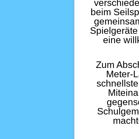
verschiede
beim Seilsp
gemeinsame
Spielgeräte
eine wi
Zum Absch
Meter-La
schnellste
Miteina
gegense
Schulgeme
macht