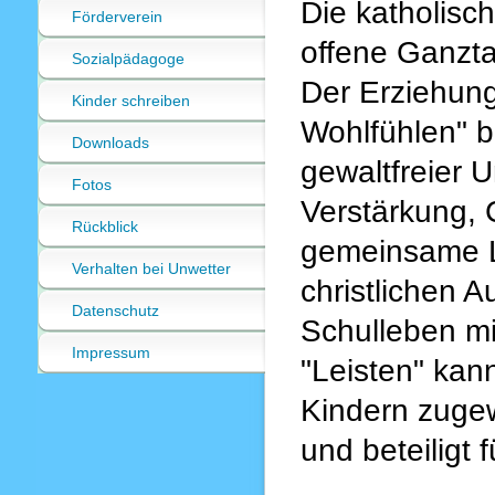
Die katholisc
Förderverein
offene Ganzta
Sozialpädagoge
Der Erziehun
Kinder schreiben
Wohlfühlen" b
Downloads
gewaltfreier 
Fotos
Verstärkung,
Rückblick
gemeinsame L
Verhalten bei Unwetter
christlichen A
Datenschutz
Schulleben mi
Impressum
"Leisten" kan
Kindern zugew
und beteiligt 