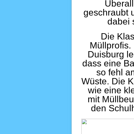
Überal
geschraubt u
dabei 
Die Kla
Müllprofis.
Duisburg le
dass eine B
so fehl a
Wüste. Die K
wie eine kl
mit Müllbeu
den Schulh