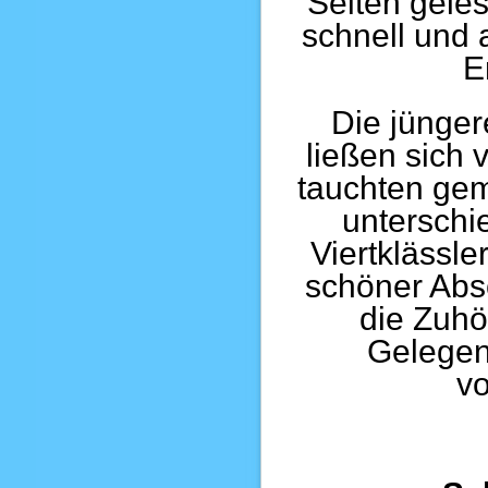
Seiten geles
schnell und a
E
Die jünger
ließen sich
tauchten gem
unterschi
Viertklässl
schöner Absc
die Zuhö
Gelegen
v