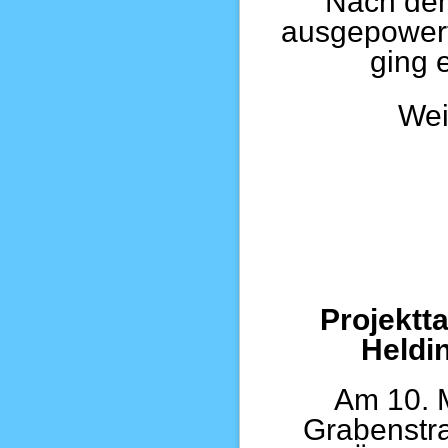
Nach dem
ausgepowert,
ging 
Wei
Projektt
Heldi
Am 10. 
Grabenstra