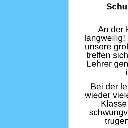
Schu
An der 
langweilig!
unsere gro
treffen si
Lehrer gem
Bei der l
wieder viel
Klasse 
schwungvo
trugen