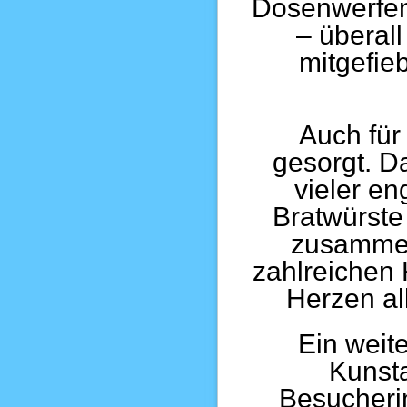
Dosenwerfen 
– überall
mitgefieb
Auch für
gesorgt. Da
vieler en
Bratwürste
zusammen
zahlreichen
Herzen al
Ein weit
Kunsta
Besucheri