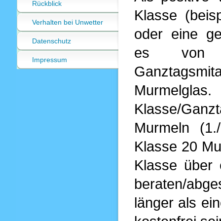
Rückblick
Klasse (beis
Verhalten bei Unwetter
oder eine ge
Datenschutz
es von d
Impressum
Ganztagsmita
Murmel
Klasse/Ganzt
Murmeln (1.
Klasse 20 Mu
Klasse über
beraten/abge
länger als ei