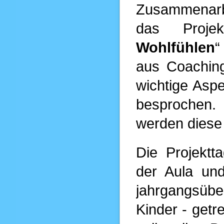
Zusammenarbe
das Proje
Wohlfühlen
“
aus Coachin
wichtige Asp
besprochen.
werden diese 
Die Projekt
der Aula un
jahrgangsüb
Kinder - getr