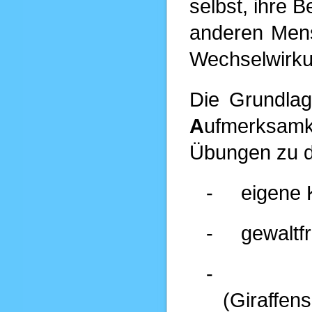
selbst, ihre 
anderen Men
Wechselwirku
Die Grundlage
A
ufmerksamk
Übungen zu d
-
eigene
-
gewaltf
-
(Giraffen