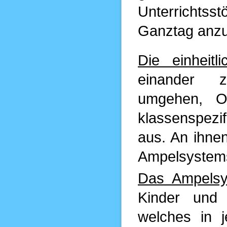
Unterrichts
Ganztag anz
Die einheitl
einander z
umgehen, Or
klassenspezi
aus. An ihnen
Ampelsystem
Das Ampels
Kinder und 
welches in j