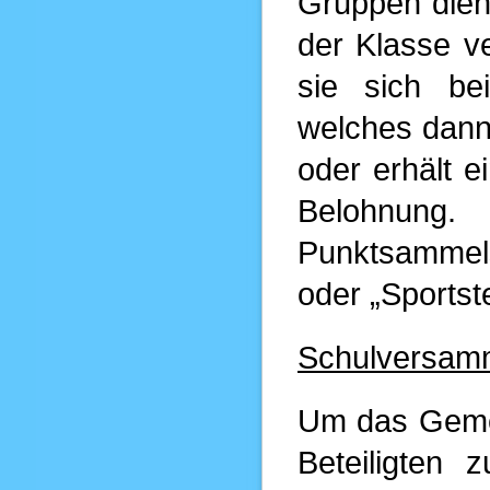
Gruppen dien
der Klasse v
sie sich be
welches dann 
oder erhält e
Belohnung.
Punktsammel
oder „Sportst
Schulversam
Um das Gemei
Beteiligten 