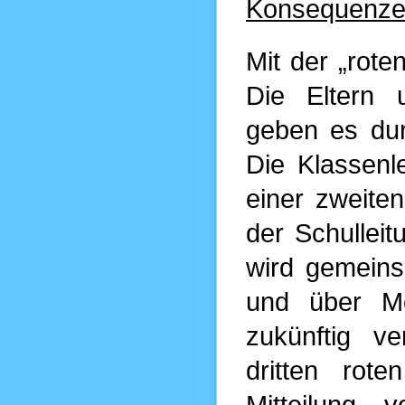
Konsequenze
Mit der „rote
Die Eltern 
geben es dur
Die Klassenl
einer zweite
der Schulleit
wird gemein
und über Mö
zukünftig v
dritten rot
Mitteilung 