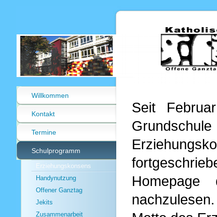
Willkommen
Seit Februa
Kontakt
Grundsc
Termine
Erziehungsk
Schulprogramm
fortgeschrieb
Erziehungskonsens
Homepage d
Handynutzung
Offener Ganztag
nachzulesen.
Jekits
Zusammenarbeit