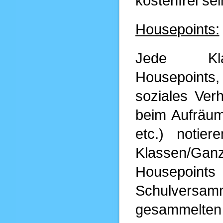
kostenfrei se
Housepoints:
Jede Klas
Housepoints
soziales Verh
beim Aufräum
etc.) notie
Klassen/Ganz
Housepoints
Schulversa
gesammelten 