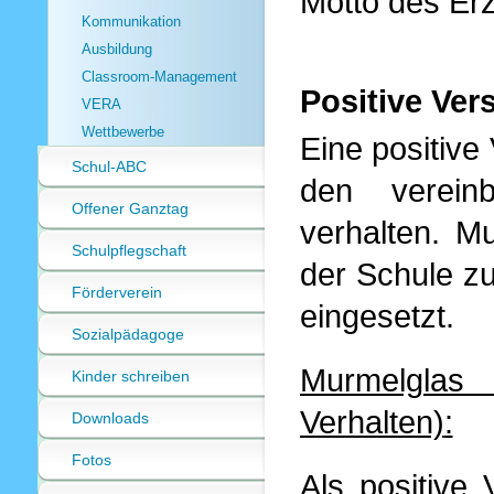
Motto des Er
Kommunikation
Ausbildung
Classroom-Management
Positive Ver
VERA
Wettbewerbe
Eine positive 
Schul-ABC
den verein
Offener Ganztag
verhalten. 
Schulpflegschaft
der Schule zu
Förderverein
eingesetzt.
Sozialpädagoge
Murmelglas 
Kinder schreiben
Verhalten)
:
Downloads
Fotos
Als positive 